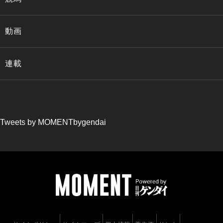
動画
連載
Tweets by MOMENTbygendai