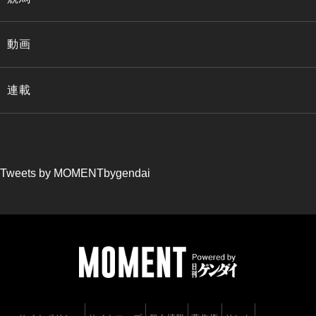
動画
連載
Tweets by MOMENTbygendai