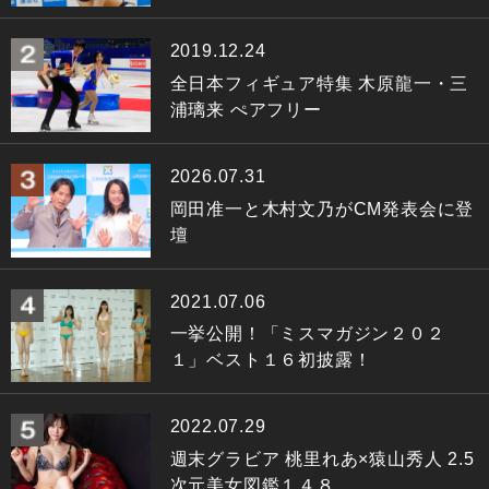
2019.12.24
全日本フィギュア特集 木原龍一・三
浦璃来 ぺアフリー
2026.07.31
岡田准一と木村文乃がCM発表会に登
壇
2021.07.06
一挙公開！「ミスマガジン２０２
１」ベスト１６初披露！
2022.07.29
週末グラビア 桃里れあ×猿山秀人 2.5
次元美女図鑑１４８