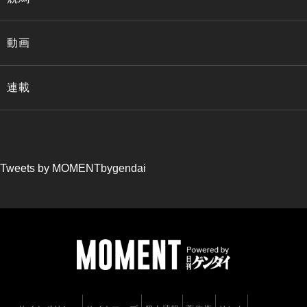
動画
連載
Tweets by MOMENTbygendai