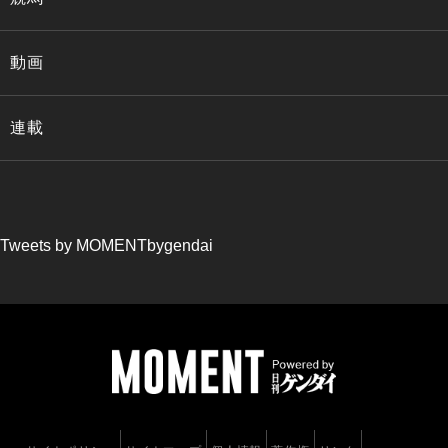
動画
連載
Tweets by MOMENTbygendai