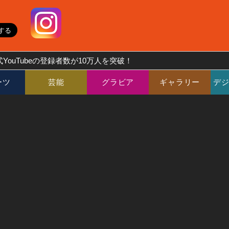
YouTubeの登録者数が10万人を突破！
ーツ
芸能
グラビア
ギャラリー
デ