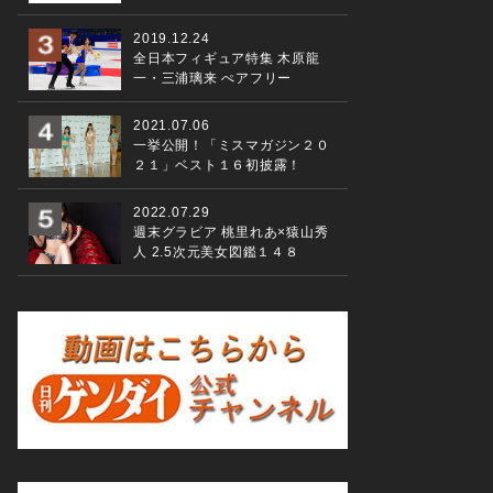
2019.12.24
全日本フィギュア特集 木原龍
一・三浦璃来 ぺアフリー
2021.07.06
一挙公開！「ミスマガジン２０
２１」ベスト１６初披露！
2022.07.29
週末グラビア 桃里れあ×猿山秀
人 2.5次元美女図鑑１４８