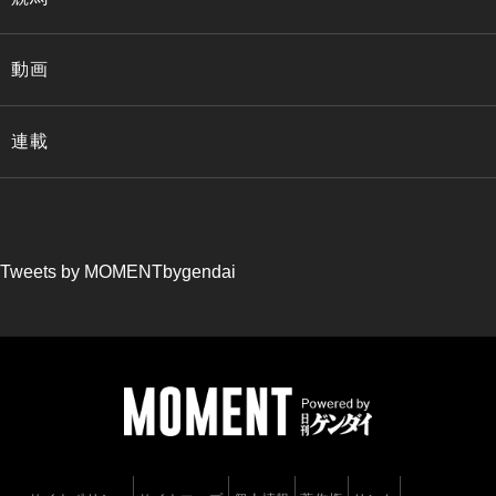
動画
連載
Tweets by MOMENTbygendai