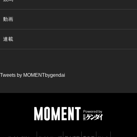
動画
連載
Tweets by MOMENTbygendai