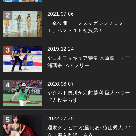
2021.07.06
一挙公開！「ミスマガジン２０２
１」ベスト１６初披露！
2019.12.24
全日本フィギュア特集 木原龍一・三
浦璃来 ぺアフリー
2026.08.07
ヤクルト奥川が完封勝利 巨人ハワー
ド力投実らず
2022.07.29
週末グラビア 桃里れあ×猿山秀人 2.5
次元美女図鑑１４８