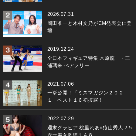
2026.07.31
岡田准一と木村文乃がCM発表会に登
壇
2019.12.24
全日本フィギュア特集 木原龍一・三
浦璃来 ぺアフリー
2021.07.06
一挙公開！「ミスマガジン２０２
１」ベスト１６初披露！
2022.07.29
週末グラビア 桃里れあ×猿山秀人 2.5
次元美女図鑑１４８