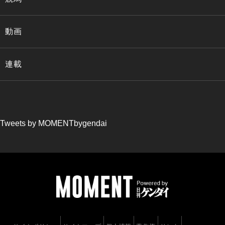
動画
連載
Tweets by MOMENTbygendai