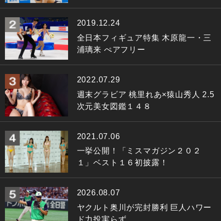
2019.12.24
全日本フィギュア特集 木原龍一・三
浦璃来 ぺアフリー
2022.07.29
週末グラビア 桃里れあ×猿山秀人 2.5
次元美女図鑑１４８
2021.07.06
一挙公開！「ミスマガジン２０２
１」ベスト１６初披露！
2026.08.07
ヤクルト奥川が完封勝利 巨人ハワー
ド力投実らず