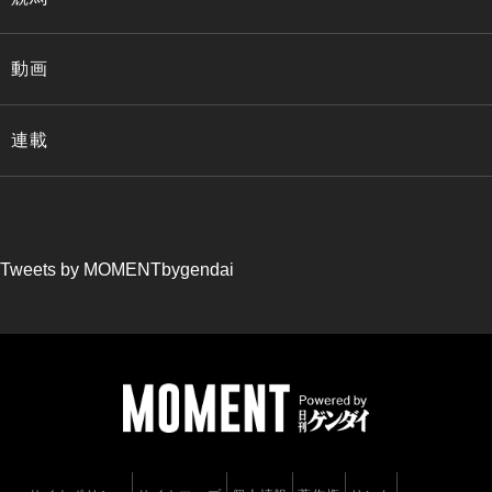
動画
連載
Tweets by MOMENTbygendai