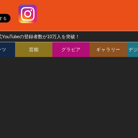
YouTubeの登録者数が10万人を突破！
ーツ
芸能
グラビア
ギャラリー
デ