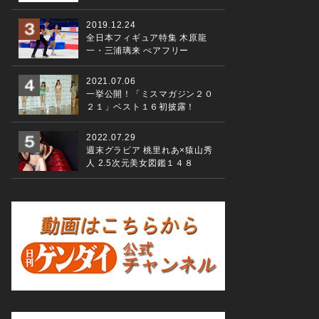
2019.12.24
全日本フィギュア特集 木原龍
一・三浦璃来 ぺアフリー
2021.07.06
一挙公開！「ミスマガジン２０
２１」ベスト１６初披露！
2022.07.29
週末グラビア 桃里れあ×猿山秀
人 2.5次元美女図鑑１４８