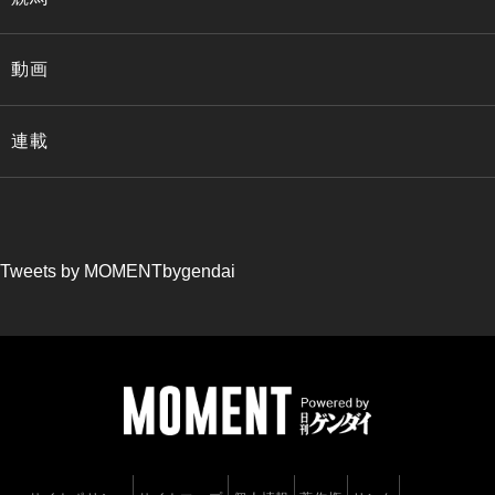
動画
連載
Tweets by MOMENTbygendai