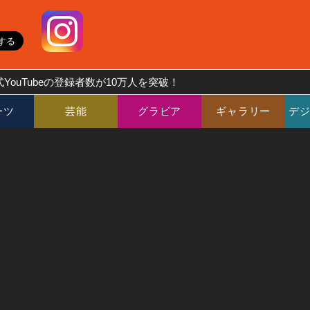
YouTubeの登録者数が10万人を突破！
ーツ
芸能
グラビア
ギャラリー
デ