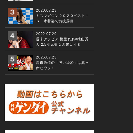
2020.07.23
ミスマガジン２０２０ベスト１
６ 水着姿でお披露目
2022.07.29
週末グラビア 桃里れあ×猿山秀
人 2.5次元美女図鑑１４８
2026.07.23
高市政権の「強い経済」は真っ
赤なウソ！