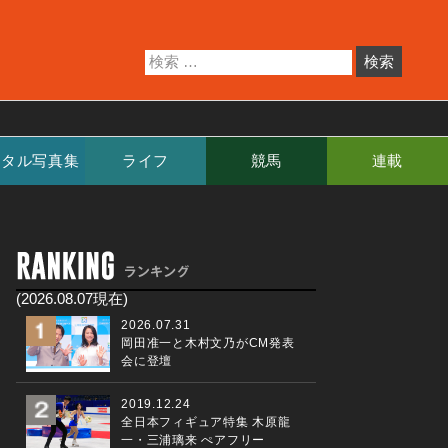
ジタル写真集
ライフ
競馬
連載
(2026.08.07現在)
2026.07.31
岡田准一と木村文乃がCM発表
会に登壇
2019.12.24
全日本フィギュア特集 木原龍
一・三浦璃来 ぺアフリー