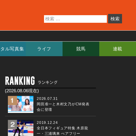
ジタル写真集
ライフ
競馬
連載
(2026.08.06現在)
2026.07.31
岡田准一と木村文乃がCM発表
会に登壇
2019.12.24
全日本フィギュア特集 木原龍
一・三浦璃来 ぺアフリー