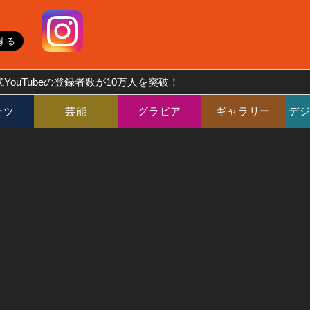
YouTubeの登録者数が10万人を突破！
ーツ
芸能
グラビア
ギャラリー
デ