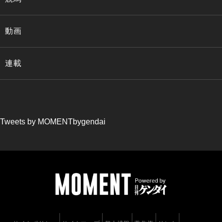
動画
連載
Tweets by MOMENTbygendai