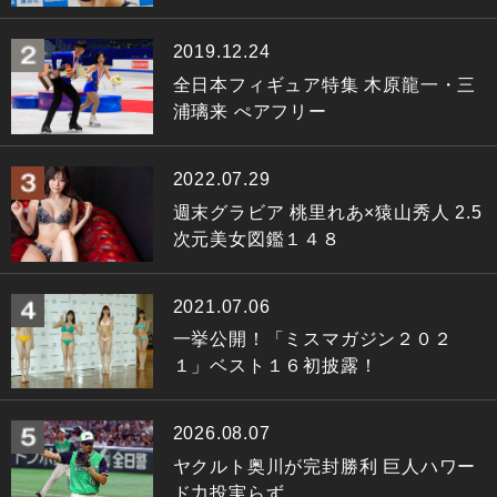
2019.12.24
全日本フィギュア特集 木原龍一・三
浦璃来 ぺアフリー
2022.07.29
週末グラビア 桃里れあ×猿山秀人 2.5
次元美女図鑑１４８
2021.07.06
一挙公開！「ミスマガジン２０２
１」ベスト１６初披露！
2026.08.07
ヤクルト奥川が完封勝利 巨人ハワー
ド力投実らず