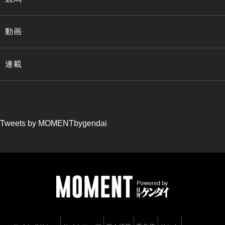
動画
連載
Tweets by MOMENTbygendai