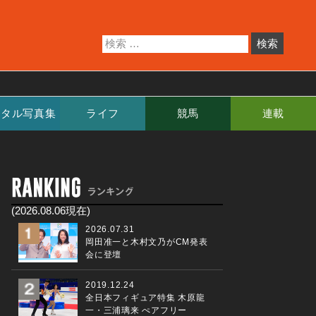
ジタル写真集
ライフ
競馬
連載
(2026.08.06現在)
2026.07.31
岡田准一と木村文乃がCM発表
会に登壇
2019.12.24
全日本フィギュア特集 木原龍
一・三浦璃来 ぺアフリー