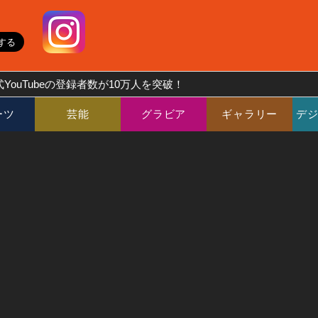
YouTubeの登録者数が10万人を突破！
ーツ
芸能
グラビア
ギャラリー
デ