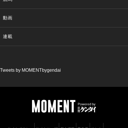
動画
連載
Tweets by MOMENTbygendai