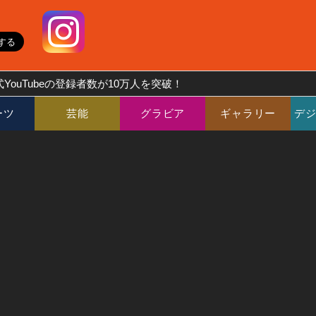
YouTubeの登録者数が10万人を突破！
ーツ
芸能
グラビア
ギャラリー
デ