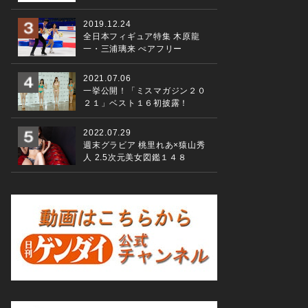
2019.12.24
全日本フィギュア特集 木原龍
一・三浦璃来 ぺアフリー
2021.07.06
一挙公開！「ミスマガジン２０
２１」ベスト１６初披露！
2022.07.29
週末グラビア 桃里れあ×猿山秀
人 2.5次元美女図鑑１４８