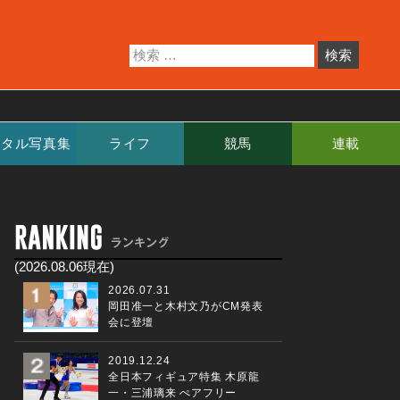
ジタル写真集
ライフ
競馬
連載
(2026.08.06現在)
2026.07.31
岡田准一と木村文乃がCM発表
会に登壇
2019.12.24
全日本フィギュア特集 木原龍
一・三浦璃来 ぺアフリー