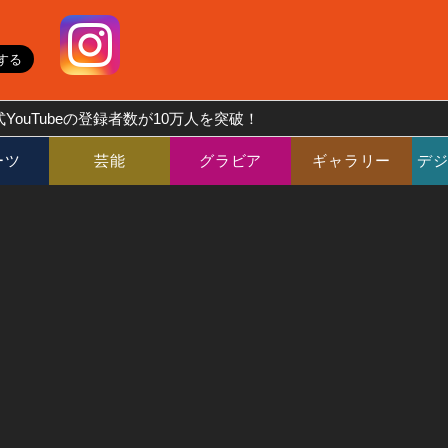
YouTubeの登録者数が10万人を突破！
ーツ
芸能
グラビア
ギャラリー
デ