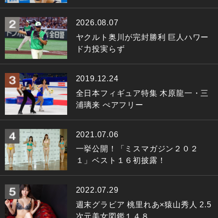
2026.08.07
ヤクルト奥川が完封勝利 巨人ハワー
ド力投実らず
2019.12.24
全日本フィギュア特集 木原龍一・三
浦璃来 ぺアフリー
2021.07.06
一挙公開！「ミスマガジン２０２
１」ベスト１６初披露！
2022.07.29
週末グラビア 桃里れあ×猿山秀人 2.5
次元美女図鑑１４８