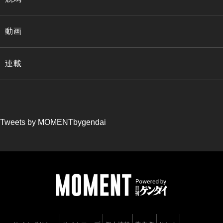
動画
連載
Tweets by MOMENTbygendai