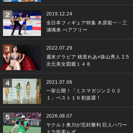
2019.12.24
全日本フィギュア特集 木原龍一・三
浦璃来 ぺアフリー
2022.07.29
週末グラビア 桃里れあ×猿山秀人 2.5
次元美女図鑑１４８
2021.07.06
一挙公開！「ミスマガジン２０２
１」ベスト１６初披露！
2026.08.07
ヤクルト奥川が完封勝利 巨人ハワー
ド力投実らず