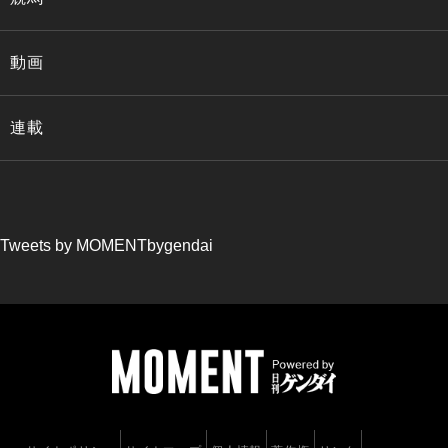
動画
連載
Tweets by MOMENTbygendai