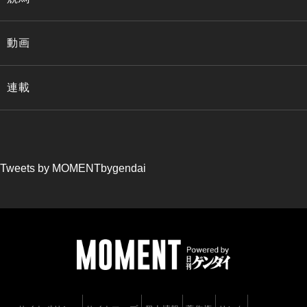
動画
連載
Tweets by MOMENTbygendai