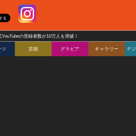
YouTubeの登録者数が10万人を突破！
ーツ
芸能
グラビア
ギャラリー
デ