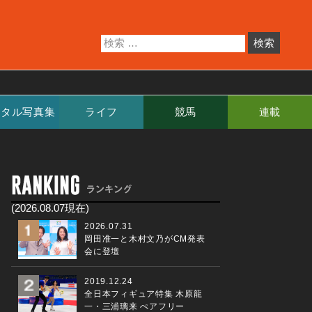
ジタル写真集
ライフ
競馬
連載
(2026.08.07現在)
2026.07.31
岡田准一と木村文乃がCM発表
会に登壇
2019.12.24
全日本フィギュア特集 木原龍
一・三浦璃来 ぺアフリー