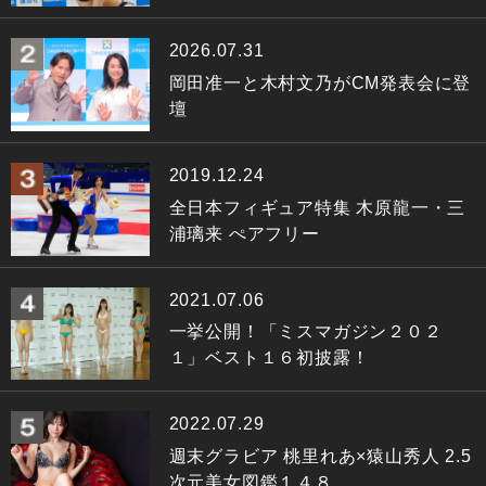
2026.07.31
岡田准一と木村文乃がCM発表会に登
壇
2019.12.24
全日本フィギュア特集 木原龍一・三
浦璃来 ぺアフリー
2021.07.06
一挙公開！「ミスマガジン２０２
１」ベスト１６初披露！
2022.07.29
週末グラビア 桃里れあ×猿山秀人 2.5
次元美女図鑑１４８