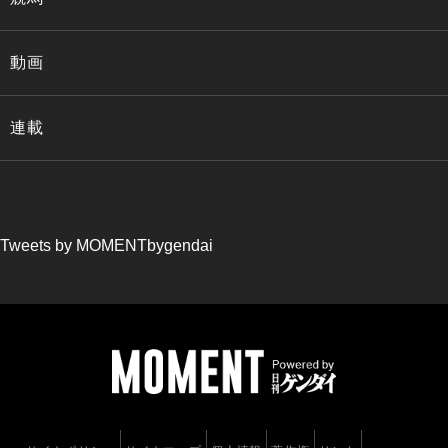
動画
連載
Tweets by MOMENTbygendai