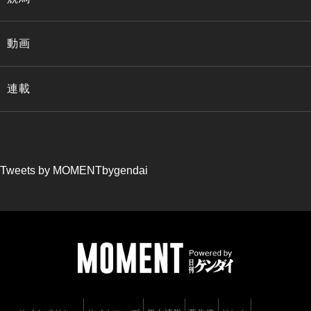
動画
連載
Tweets by MOMENTbygendai