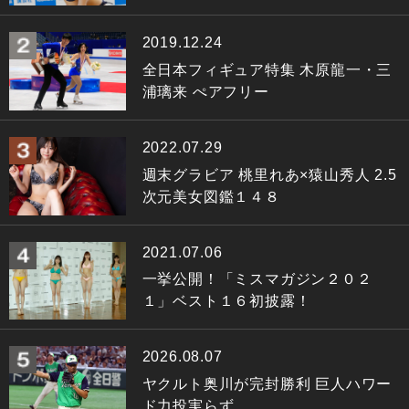
2019.12.24
全日本フィギュア特集 木原龍一・三
浦璃来 ぺアフリー
2022.07.29
週末グラビア 桃里れあ×猿山秀人 2.5
次元美女図鑑１４８
2021.07.06
一挙公開！「ミスマガジン２０２
１」ベスト１６初披露！
2026.08.07
ヤクルト奥川が完封勝利 巨人ハワー
ド力投実らず