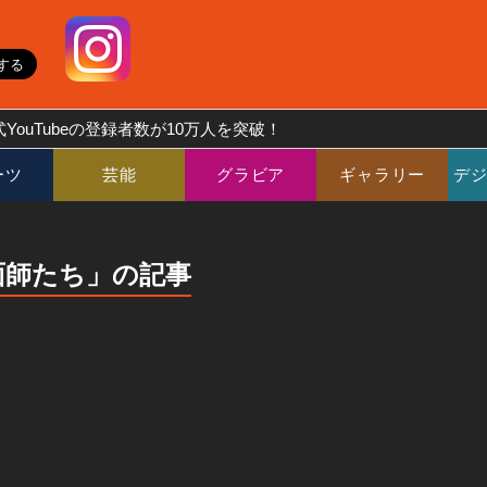
YouTubeの登録者数が10万人を突破！
ーツ
芸能
グラビア
ギャラリー
デ
面師たち」の記事