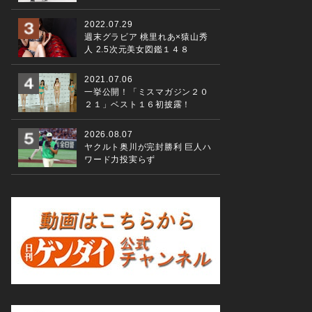
2022.07.29
週末グラビア 桃里れあ×猿山秀
人 2.5次元美女図鑑１４８
2021.07.06
一挙公開！「ミスマガジン２０
２１」ベスト１６初披露！
2026.08.07
ヤクルト奥川が完封勝利 巨人ハ
ワード力投実らず