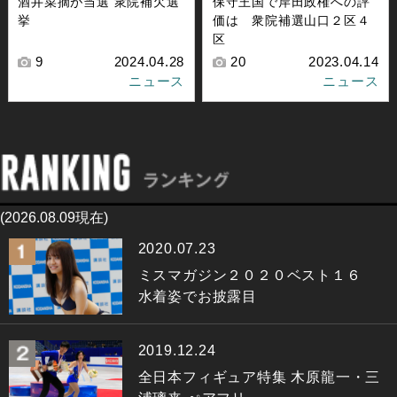
酒井菜摘が当選 衆院補欠選
保守王国で岸田政権への評
挙
価は 衆院補選山口２区４
区
9
2024.04.28
20
2023.04.14
ニュース
ニュース
(2026.08.09現在)
2020.07.23
ミスマガジン２０２０ベスト１６
水着姿でお披露目
2019.12.24
全日本フィギュア特集 木原龍一・三