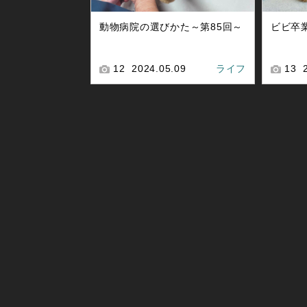
動物病院の選びかた～第85回～
ビビ卒
12
2024.05.09
ライフ
13