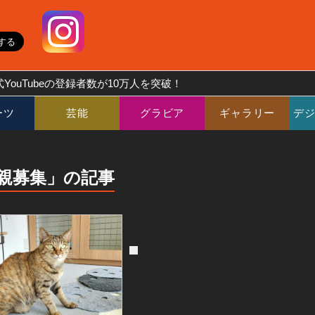
YouTubeの登録者数が10万人を突破！
ーツ
芸能
グラビア
ギャラリー
デ
親募集」の記事