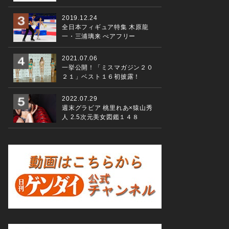
2019.12.24
全日本フィギュア特集 木原龍
一・三浦璃来 ぺアフリー
2021.07.06
一挙公開！「ミスマガジン２０
２１」ベスト１６初披露！
2022.07.29
週末グラビア 桃里れあ×猿山秀
人 2.5次元美女図鑑１４８