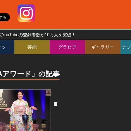
YouTubeの登録者数が10万人を突破！
ーツ
芸能
グラビア
ギャラリー
デ
GAアワード」の記事