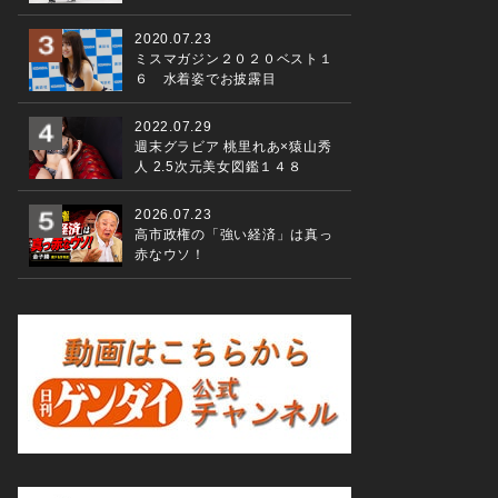
2020.07.23
ミスマガジン２０２０ベスト１
６ 水着姿でお披露目
2022.07.29
週末グラビア 桃里れあ×猿山秀
人 2.5次元美女図鑑１４８
2026.07.23
高市政権の「強い経済」は真っ
赤なウソ！