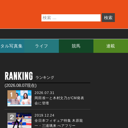
ジタル写真集
ライフ
競馬
連載
(2026.08.07現在)
2026.07.31
岡田准一と木村文乃がCM発表
会に登壇
2019.12.24
全日本フィギュア特集 木原龍
一・三浦璃来 ぺアフリー