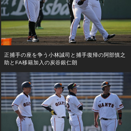
正捕手の座を争う小林誠司と捕手復帰の阿部慎之
助とFA移籍加入の炭谷銀仁朗