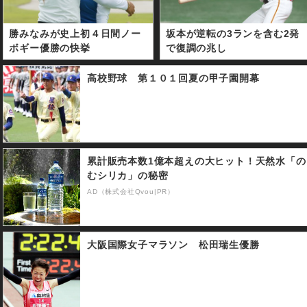
勝みなみが史上初４日間ノー
坂本が逆転の3ランを含む2発
ボギー優勝の快挙
で復調の兆し
高校野球 第１０１回夏の甲子園開幕
累計販売本数1億本超えの大ヒット！天然水「の
むシリカ」の秘密
AD（株式会社Qvou|PR）
大阪国際女子マラソン 松田瑞生優勝