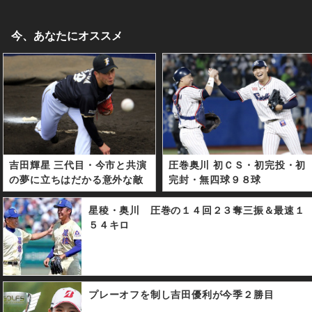
今、あなたにオススメ
吉田輝星 三代目・今市と共演
圧巻奥川 初ＣＳ・初完投・初
の夢に立ちはだかる意外な敵
完封・無四球９８球
星稜・奥川 圧巻の１４回２３奪三振＆最速１
５４キロ
プレーオフを制し吉田優利が今季２勝目