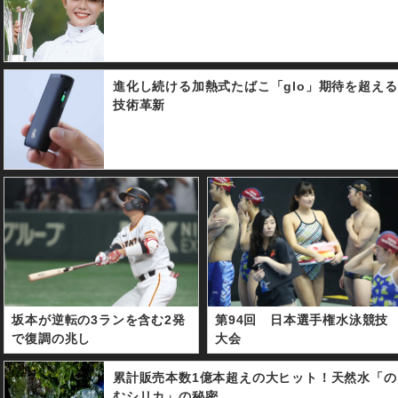
進化し続ける加熱式たばこ「glo」期待を超える
技術革新
坂本が逆転の3ランを含む2発
第94回 日本選手権水泳競技
で復調の兆し
大会
累計販売本数1億本超えの大ヒット！天然水「の
むシリカ」の秘密