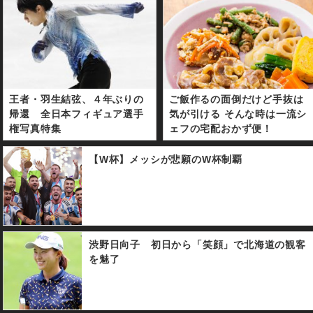
王者・羽生結弦、４年ぶりの
ご飯作るの面倒だけど手抜は
帰還 全日本フィギュア選手
気が引ける そんな時は一流シ
権写真特集
ェフの宅配おかず便！
【W杯】メッシが悲願のW杯制覇
渋野日向子 初日から「笑顔」で北海道の観客
を魅了