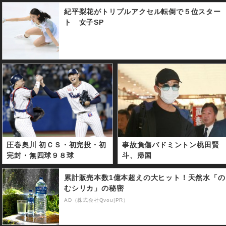
紀平梨花がトリプルアクセル転倒で５位スター
ト 女子SP
圧巻奥川 初ＣＳ・初完投・初
事故負傷バドミントン桃田賢
完封・無四球９８球
斗、帰国
累計販売本数1億本超えの大ヒット！天然水「の
むシリカ」の秘密
AD（株式会社Qvou|PR）