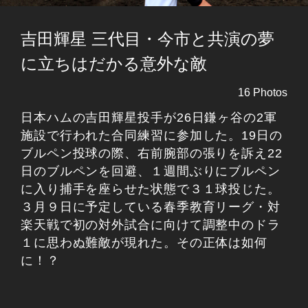
吉田輝星 三代目・今市と共演の夢
に立ちはだかる意外な敵
16 Photos
日本ハムの吉田輝星投手が26日鎌ヶ谷の2軍
施設で行われた合同練習に参加した。19日の
ブルペン投球の際、右前腕部の張りを訴え22
日のブルペンを回避、１週間ぶりにブルペン
に入り捕手を座らせた状態で３１球投じた。
３月９日に予定している春季教育リーグ・対
楽天戦で初の対外試合に向けて調整中のドラ
１に思わぬ難敵が現れた。その正体は如何
に！？