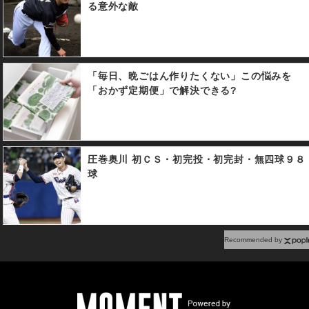
る意外な敵
「毎日、晩ごはん作りたくない」この悩みを
「おかず定期便」で解決できる?
圧巻奥川 初ＣＳ・初完投・初完封・無四球９８
球
Recommended by