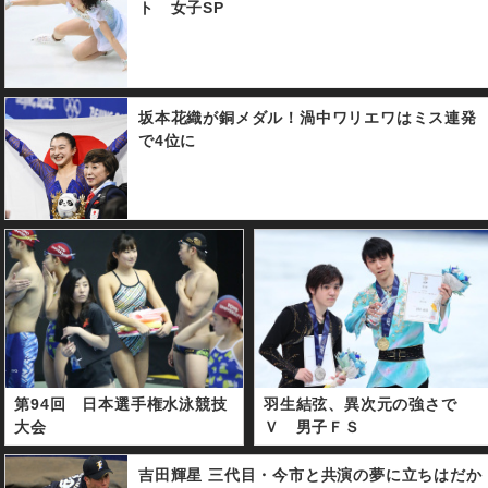
ト 女子SP
坂本花織が銅メダル！渦中ワリエワはミス連発
で4位に
第94回 日本選手権水泳競技
羽生結弦、異次元の強さで
大会
Ｖ 男子ＦＳ
吉田輝星 三代目・今市と共演の夢に立ちはだか