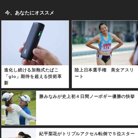
今、あなたにオススメ
進化し続ける加熱式たばこ
陸上日本選手権 美女アスリ
「glo」期待を超える技術革
ート
新
勝みなみが史上初４日間ノーボギー優勝の快挙
紀平梨花がトリプルアクセル転倒で５位スター