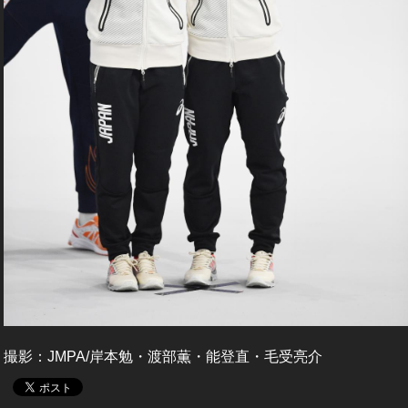
撮影：JMPA/岸本勉・渡部薫・能登直・毛受亮介