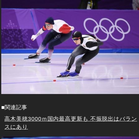
■関連記事
高木美穂3000ｍ国内最高更新も 不振脱出はバラン
スにあり