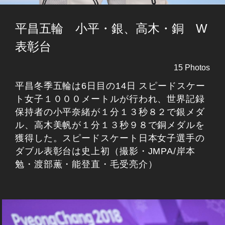
平昌五輪 小平・銀、高木・銅 W
表彰台
15 Photos
平昌冬季五輪は6日目の14日 スピードスケー
ト女子１０００メートルが行われ、世界記録
保持者の小平奈緒が１分１３秒８２で銀メダ
ル、高木美帆が１分１３秒９８で銅メダルを
獲得した。スピードスケート日本女子選手の
ダブル表彰台は史上初（撮影・JMPA/岸本
勉・渡部薫・能登直・毛受亮介）