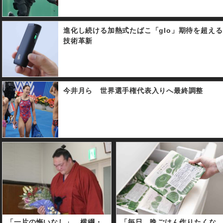
進化し続ける加熱式たばこ「glo」期待を超える
技術革新
今井月ら 世界選手権代表入りへ最終調整
「一片の悔いなし」 横綱・
「毎日、晩ごはん作りたくな