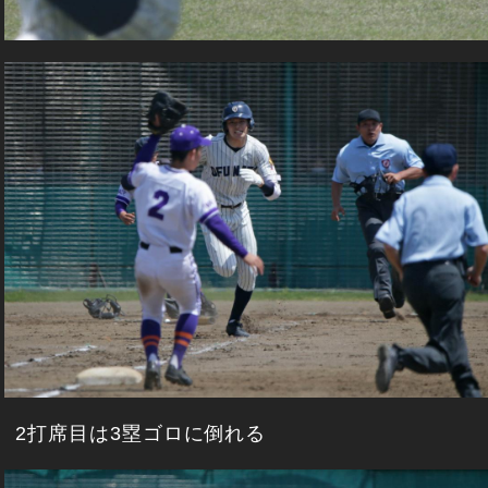
2打席目は3塁ゴロに倒れる