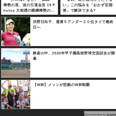
稀勢の里、涙の引退会見 19 P
い」この悩みを「おかず定期
hotos 大相撲の横綱稀勢の里
便」で解決できる?
が引退会見をおこなった。進
退をかけ背水の陣で挑んだ初
渋野日向子、通算５アンダー２０位タイで最終
場所。初日から３連敗を喫し
日へ
決断に至った。１９年ぶりに
誕生した日本出身横綱は怪我
に悩まされ、復活できぬまま
土俵を去ることとなった。
静寂の中、2020年甲子園高校野球交流試合が開
幕
【W杯】メッシが悲願のW杯制覇
Recommended by