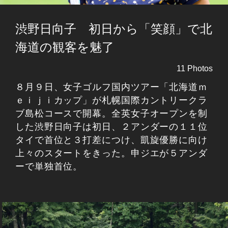
渋野日向子 初日から「笑顔」で北
海道の観客を魅了
11 Photos
８月９日、女子ゴルフ国内ツアー「北海道ｍ
ｅｉｊｉカップ」が札幌国際カントリークラ
ブ島松コースで開幕。全英女子オープンを制
した渋野日向子は初日、２アンダーの１１位
タイで首位と３打差につけ、凱旋優勝に向け
上々のスタートをきった。申ジエが５アンダ
ーで単独首位。