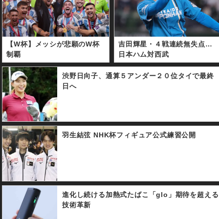
【W杯】メッシが悲願のW杯
吉田輝星・４戦連続無失点…
制覇
日本ハム対西武
渋野日向子、通算５アンダー２０位タイで最終
日へ
羽生結弦 NHK杯フィギュア公式練習公開
進化し続ける加熱式たばこ「glo」期待を超える
技術革新