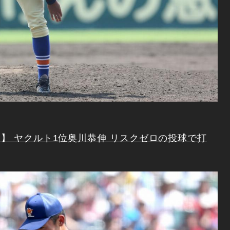
点】 ヤクルト1位奥川恭伸 リスクゼロの投球で打