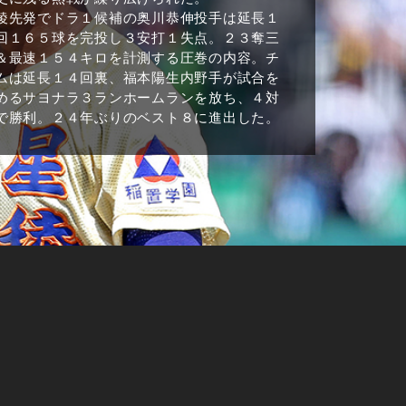
稜先発でドラ１候補の奥川恭伸投手は延長１
回１６５球を完投し３安打１失点。２３奪三
＆最速１５４キロを計測する圧巻の内容。チ
ムは延長１４回裏、福本陽生内野手が試合を
めるサヨナラ３ランホームランを放ち、４対
で勝利。２４年ぶりのベスト８に進出した。