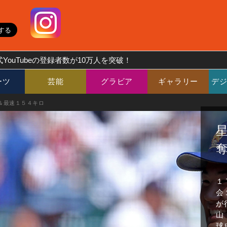
YouTubeの登録者数が10万人を突破！
ーツ
芸能
グラビア
ギャラリー
デ
＆最速１５４キロ
１
会
が
山
球