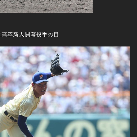
り”高卒新人開幕投手の目