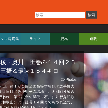
ジタル写真集
ライフ
競馬
連載
星稜・奥川 圧巻の１４回２３
奪三振＆最速１５４キロ
20 Photos
７日、第１０１回全国高等学校野球選手権大
１１日目（阪神甲子園球場）。３回戦４試合
行われ、第２試合の星稜（石川）対智弁和歌
（和歌山）は、延長１４回までもつれ込む、
史に残る熱戦が繰り広げられた。