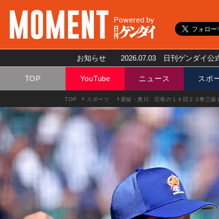
お知らせ
2026.07.03
日刊ゲンダイ公式
TOP
YouTube
ニュース
スポ
TOP
スポーツ
星稜・奥川 圧巻の１４回２３奪三振