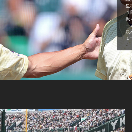
星
４
振
ー
決
１