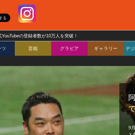
YouTubeの登録者数が10万人を突破！
ーツ
芸能
グラビア
ギャラリー
デ
9
と