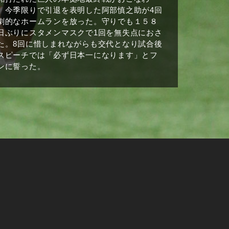
、今季限りで引退を表明した阿部慎之助が4回
劇的なホームランを放った。守りでも１５８
日ぶりにスタメンマスクで1回を無失点におさ
た。8回に惜しまれながらも交代となり試合後
スピーチでは「必ず日本一になります」とフ
ンに誓った。