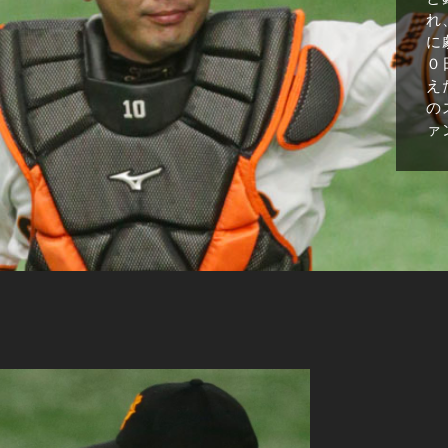
れ
に
０
え
の
ァ