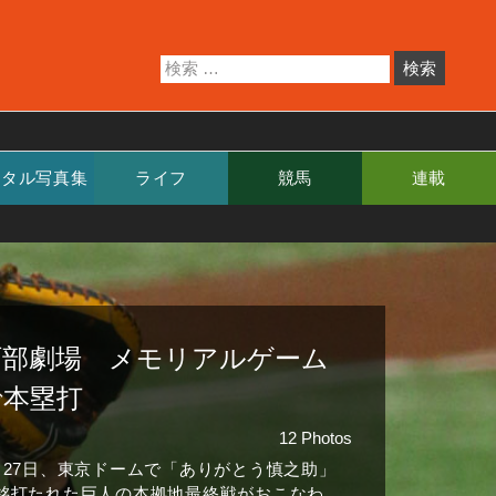
ジタル写真集
ライフ
競馬
連載
阿部劇場 メモリアルゲーム
で本塁打
12 Photos
月27日、東京ドームで「ありがとう慎之助」
銘打たれた巨人の本拠地最終戦がおこなわ