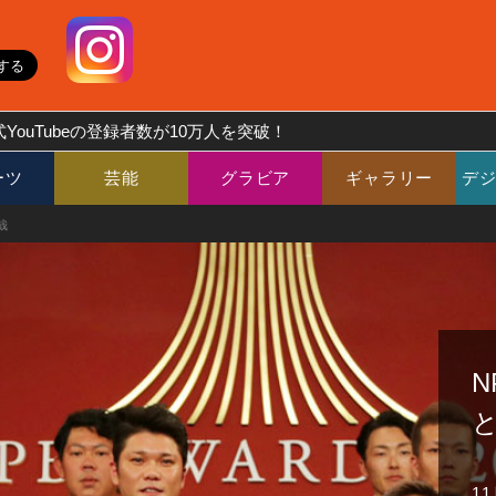
YouTubeの登録者数が10万人を突破！
ーツ
芸能
グラビア
ギャラリー
デ
哉
N
1