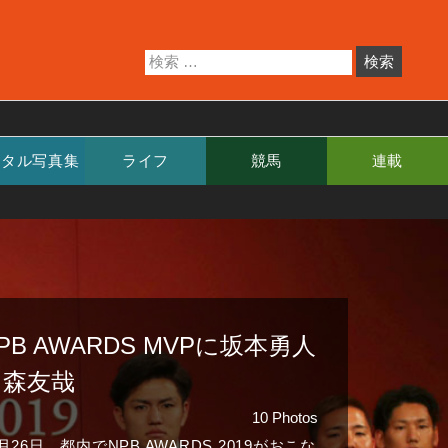
ジタル写真集
ライフ
競馬
連載
PB AWARDS MVPに坂本勇人
と森友哉
10 Photos
1月26日、都内でNPB AWARDS 2019がおこな