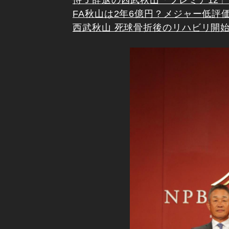
侍Ｊ辞退の西武秋山「プレミア12
FA秋山は2年6億円？メジャー低評
西武秋山 死球骨折後のリハビリ開始