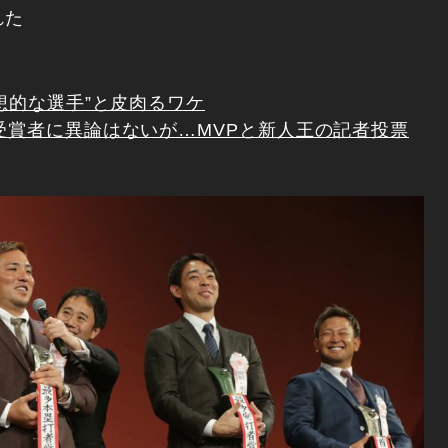
れた
理想的な選手”と皮肉るワケ
受賞者に異論はないが…MVPと新人王の記者投票