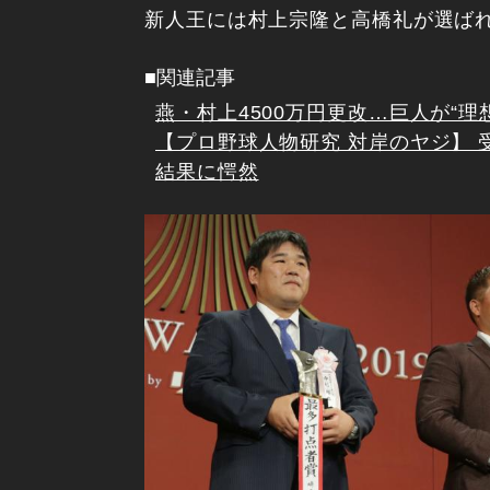
新人王には村上宗隆と高橋礼が選ば
■関連記事
燕・村上4500万円更改…巨人が“
【プロ野球人物研究 対岸のヤジ】 
結果に愕然