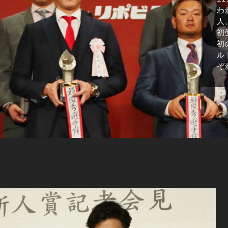
わ
人
初
初
ル
ぞ