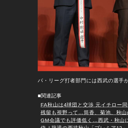
パ・リーグ打者部門には西武の選手
■関連記事
FA秋山は4球団と交渉 元イチロー
残留も視野って…筒香、菊池、秋山
GM会議でも評価低く…西武・秋山