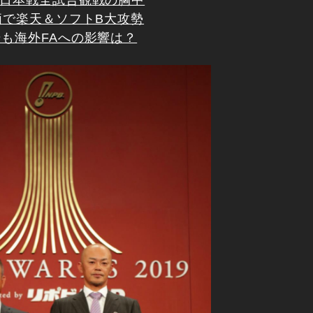
」日本戦全試合観戦の胸中
価で楽天＆ソフトB大攻勢
も海外FAへの影響は？