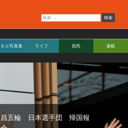
ジタル写真集
ライフ
競馬
連載
平昌五輪 日本選手団 帰国報
告会