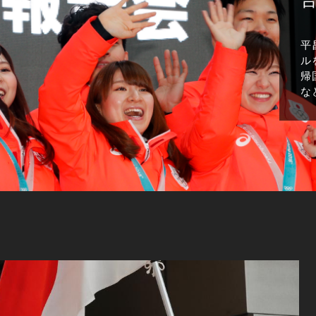
平
ル
帰
な