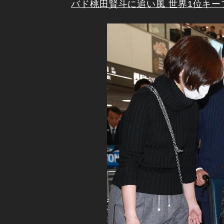
バド桃田賢斗に追い風 世界1位キ