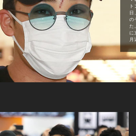
ト
日
の
た
に
月