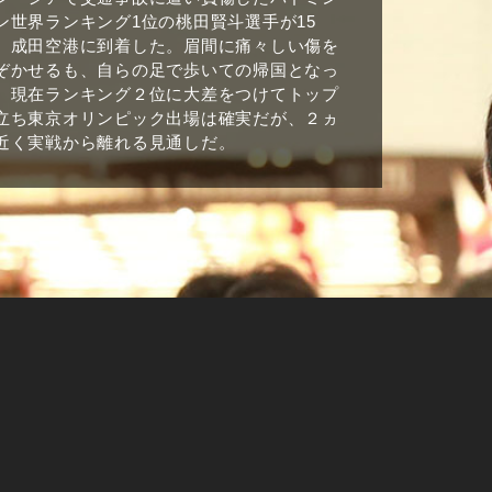
ン世界ランキング1位の桃田賢斗選手が15
、成田空港に到着した。眉間に痛々しい傷を
ぞかせるも、自らの足で歩いての帰国となっ
。現在ランキング２位に大差をつけてトップ
立ち東京オリンピック出場は確実だが、２ヵ
近く実戦から離れる見通しだ。