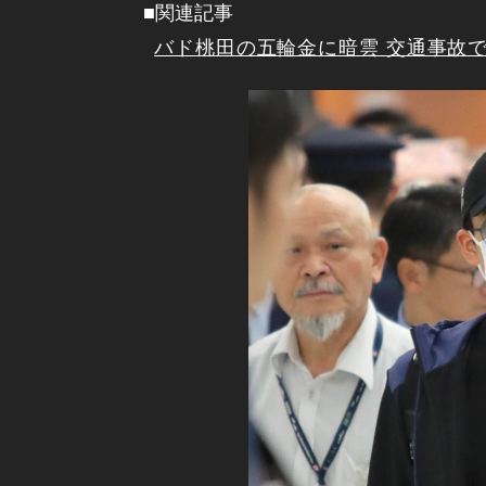
■関連記事
バド桃田の五輪金に暗雲 交通事故