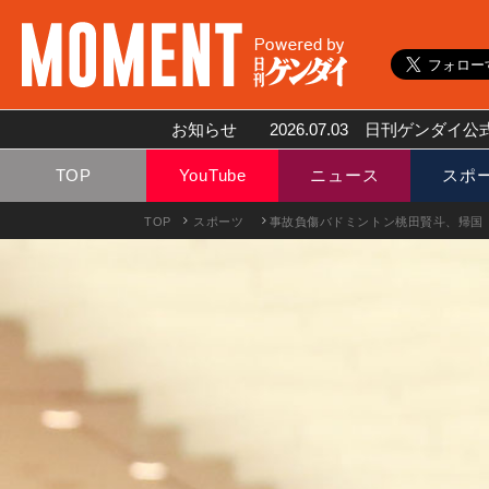
お知らせ
2026.07.03
日刊ゲンダイ公式
TOP
YouTube
ニュース
スポ
TOP
スポーツ
事故負傷バドミントン桃田賢斗、帰国