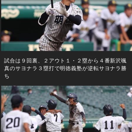
試合は９回裏、２アウト１・２塁から４番新沢颯
真のサヨナラ３塁打で明徳義塾が逆転サヨナラ勝
ち