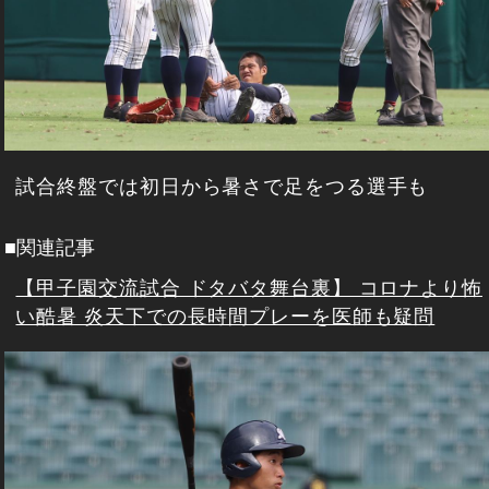
試合終盤では初日から暑さで足をつる選手も
■関連記事
【甲子園交流試合 ドタバタ舞台裏】 コロナより怖
い酷暑 炎天下での長時間プレーを医師も疑問