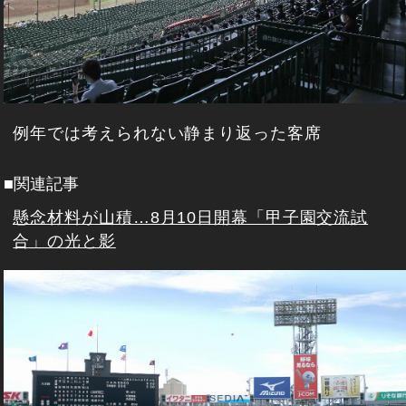
例年では考えられない静まり返った客席
■関連記事
懸念材料が山積…8月10日開幕「甲子園交流試
合」の光と影