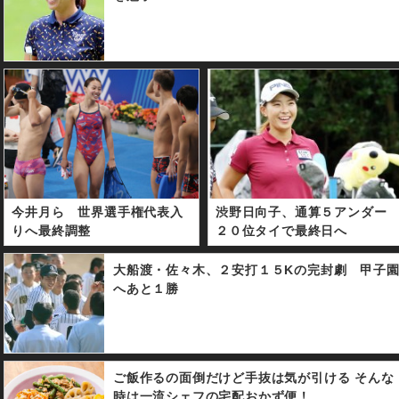
今井月ら 世界選手権代表入
渋野日向子、通算５アンダー
りへ最終調整
２０位タイで最終日へ
大船渡・佐々木、２安打１５Kの完封劇 甲子
へあと１勝
ご飯作るの面倒だけど手抜は気が引ける そんな
時は一流シェフの宅配おかず便！