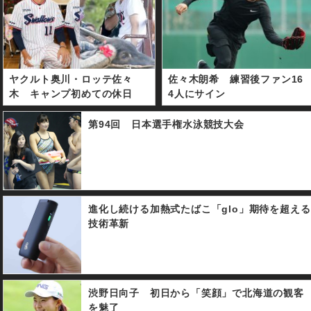
ヤクルト奥川・ロッテ佐々
佐々木朗希 練習後ファン16
木 キャンプ初めての休日
4人にサイン
第94回 日本選手権水泳競技大会
進化し続ける加熱式たばこ「glo」期待を超える
技術革新
渋野日向子 初日から「笑顔」で北海道の観客
を魅了