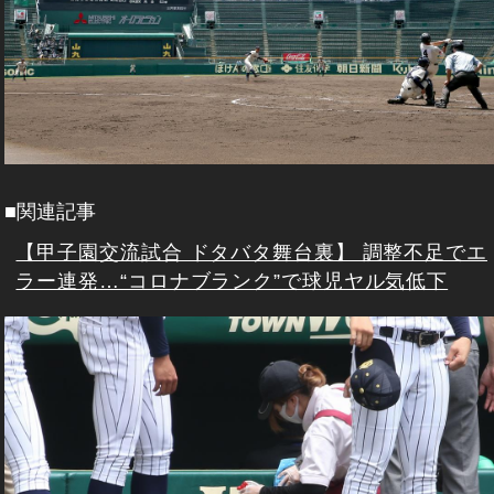
■関連記事
【甲子園交流試合 ドタバタ舞台裏】 調整不足でエ
ラー連発…“コロナブランク”で球児ヤル気低下