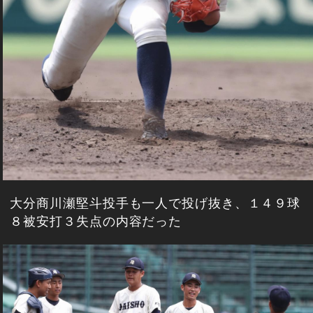
大分商川瀬堅斗投手も一人で投げ抜き、１４９球
８被安打３失点の内容だった