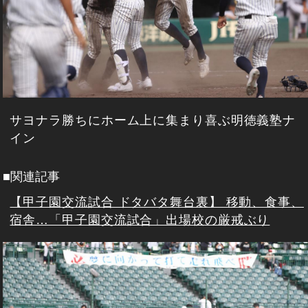
サヨナラ勝ちにホーム上に集まり喜ぶ明徳義塾ナ
イン
■関連記事
【甲子園交流試合 ドタバタ舞台裏】 移動、食事、
宿舎…「甲子園交流試合」出場校の厳戒ぶり