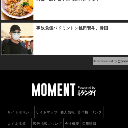
事故負傷バドミントン桃田賢斗、帰国
Recommended by
サイトポリシー
サイトマップ
個人情報
著作権
リンク
よくある質
広告掲載について
会社概要
採用情報