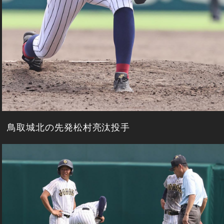
鳥取城北の先発松村亮汰投手