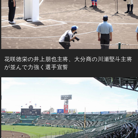
花咲徳栄の井上朋也主将、大分商の川瀬堅斗主将
が並んで力強く選手宣誓