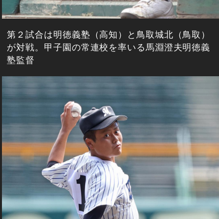
第２試合は明徳義塾（高知）と鳥取城北（鳥取）
が対戦。甲子園の常連校を率いる馬淵澄夫明徳義
塾監督