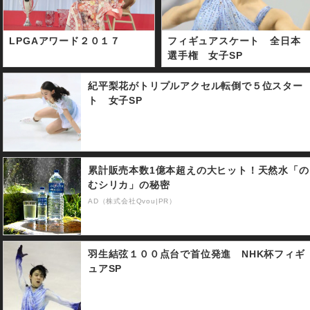
LPGAアワード２０１７
フィギュアスケート 全日本
選手権 女子SP
紀平梨花がトリプルアクセル転倒で５位スター
ト 女子SP
累計販売本数1億本超えの大ヒット！天然水「の
むシリカ」の秘密
AD（株式会社Qvou|PR）
羽生結弦１００点台で首位発進 NHK杯フィギ
ュアSP