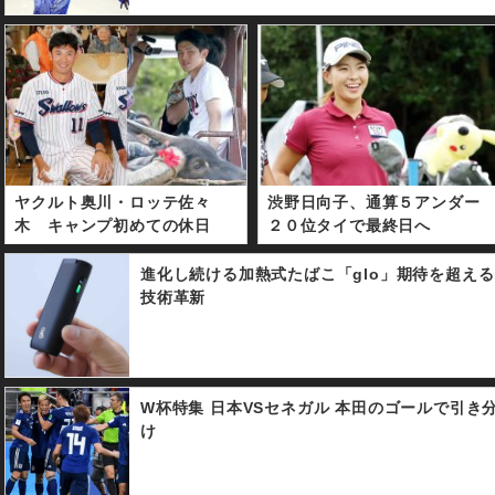
ヤクルト奥川・ロッテ佐々
渋野日向子、通算５アンダー
木 キャンプ初めての休日
２０位タイで最終日へ
進化し続ける加熱式たばこ「glo」期待を超える
技術革新
W杯特集 日本VSセネガル 本田のゴールで引き
け