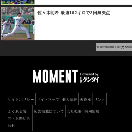
佐々木朗希 最速162キロで2回無失点
Recommended by
サイトポリシー
サイトマップ
個人情報
著作権
リンク
よくある質
広告掲載について
会社概要
採用情報
問・お問い合
わせ