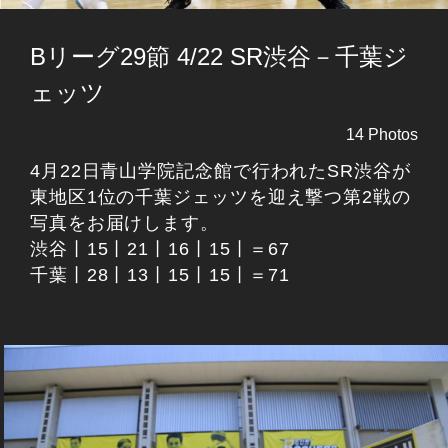
Bリーグ29節 4/22 SR渋谷－千葉ジ
ェッツ
14 Photos
4月22日青山学院記念館で行われたSR渋谷が
東地区1位の千葉ジェッツを迎え撃つ第2戦の
写真をお届けします。
渋谷丨15丨21丨16丨15丨＝67
千葉丨28丨13丨15丨15丨＝71