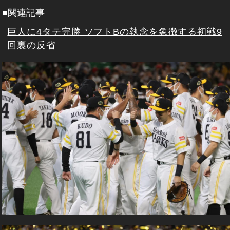
■関連記事
巨人に4タテ完勝 ソフトBの執念を象徴する初戦9
回裏の反省