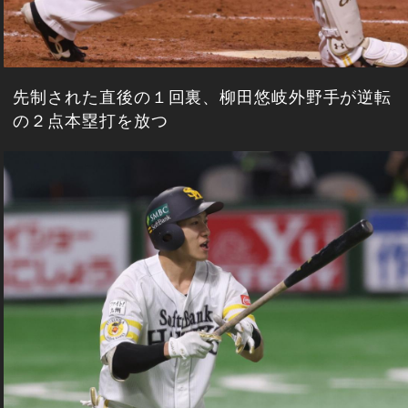
先制された直後の１回裏、柳田悠岐外野手が逆転
の２点本塁打を放つ