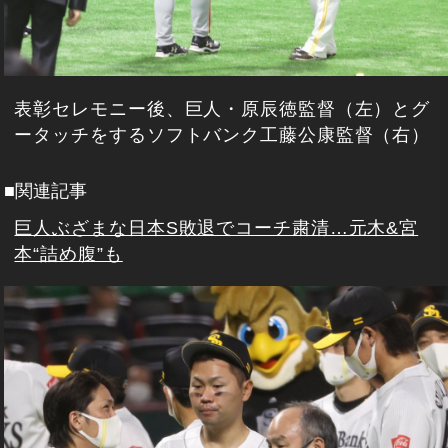
表彰セレモニー後、巨人・原辰徳監督（左）とグ
ータッチをするソフトバンク工藤公康監督（右）
■関連記事
巨人ぶざまな日本S敗退でコーチ粛清…元木&宮
本“詰め腹”も