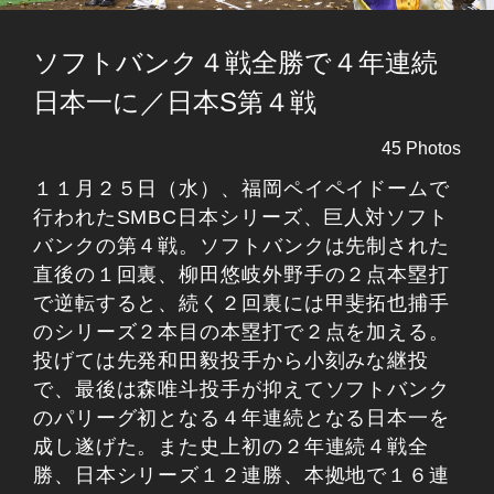
ソフトバンク４戦全勝で４年連続
日本一に／日本S第４戦
45 Photos
１１月２５日（水）、福岡ペイペイドームで
行われたSMBC日本シリーズ、巨人対ソフト
バンクの第４戦。ソフトバンクは先制された
直後の１回裏、柳田悠岐外野手の２点本塁打
で逆転すると、続く２回裏には甲斐拓也捕手
のシリーズ２本目の本塁打で２点を加える。
投げては先発和田毅投手から小刻みな継投
で、最後は森唯斗投手が抑えてソフトバンク
のパリーグ初となる４年連続となる日本一を
成し遂げた。また史上初の２年連続４戦全
勝、日本シリーズ１２連勝、本拠地で１６連