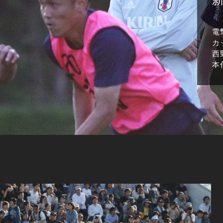
電
カ
西
本