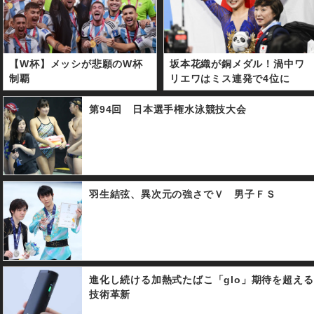
【W杯】メッシが悲願のW杯
坂本花織が銅メダル！渦中ワ
制覇
リエワはミス連発で4位に
第94回 日本選手権水泳競技大会
羽生結弦、異次元の強さでＶ 男子ＦＳ
進化し続ける加熱式たばこ「glo」期待を超える
技術革新