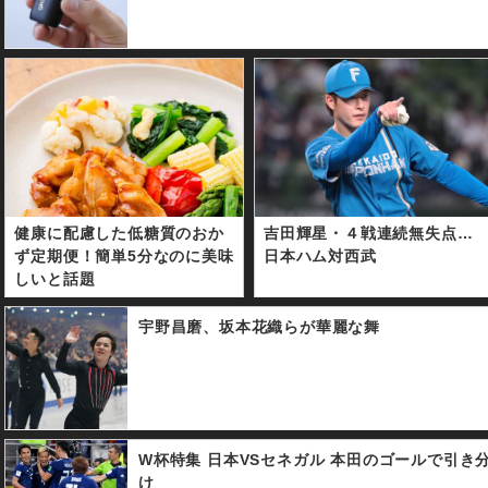
健康に配慮した低糖質のおか
吉田輝星・４戦連続無失点…
ず定期便！簡単5分なのに美味
日本ハム対西武
しいと話題
宇野昌磨、坂本花織らが華麗な舞
W杯特集 日本VSセネガル 本田のゴールで引き
け