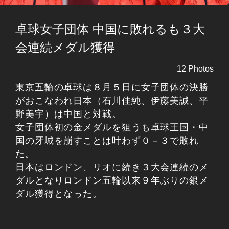
卓球女子団体 中国に敗れるも３大
会連続メダル獲得
12 Photos
東京五輪の卓球は８月５日に女子団体の決勝
がおこなわれ日本（石川佳純、伊藤美誠、平
野美宇）は中国と対戦。
女子団体初の金メダルを狙うも卓球王国・中
国の牙城を崩すことは叶わず０－３で敗れ
た。
日本はロンドン、リオに続き３大会連続のメ
ダルとなりロンドン五輪以来９年ぶりの銀メ
ダル獲得となった。