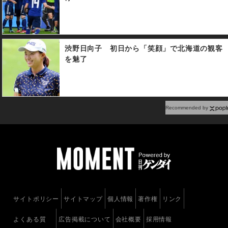
渋野日向子 初日から「笑顔」で北海道の観客
を魅了
Recommended by
サイトポリシー
サイトマップ
個人情報
著作権
リンク
よくある質
広告掲載について
会社概要
採用情報