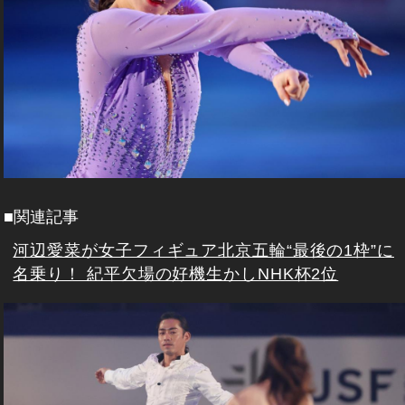
■関連記事
河辺愛菜が女子フィギュア北京五輪“最後の1枠”に
名乗り！ 紀平欠場の好機生かしNHK杯2位