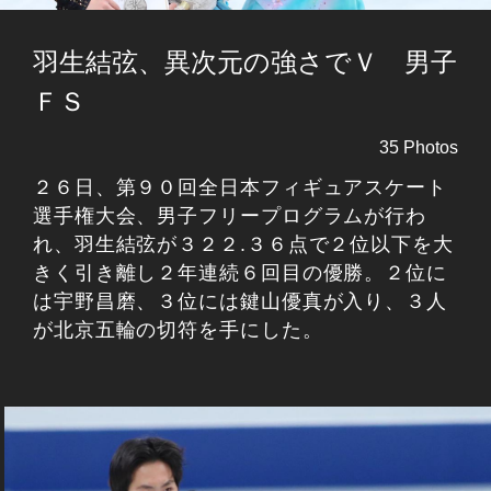
羽生結弦、異次元の強さでＶ 男子
ＦＳ
35 Photos
２６日、第９０回全日本フィギュアスケート
選手権大会、男子フリープログラムが行わ
れ、羽生結弦が３２２.３６点で２位以下を大
きく引き離し２年連続６回目の優勝。２位に
は宇野昌磨、３位には鍵山優真が入り、３人
が北京五輪の切符を手にした。