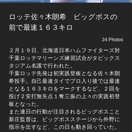
ロッテ佐々木朗希 ビッグボスの
前で最速１６３キロ
24 Photos
２月１９日、北海道日本ハムファイターズ対
千葉ロッテマリーンズ練習試合がタピックス
タジアム名護で行われた。
千葉ロッテ先発は初実践登板となる佐々木朗
希投手。自己最速タイでプロ入り後では最速
となる１６３キロをマークするなど、２回を
投げ２安打無失点１奪三振の上々の実践初登
板となった。
また連日の行動が注目されるビッグボスこと
新庄監督は、ビッグボスステージから外野に
指示を出すなど、この日も動き回っていた。