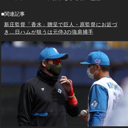
■関連記事
新庄監督「香水」贈呈で巨人・原監督にお近づ
き…日ハムが狙うは元侍Jの強肩捕手