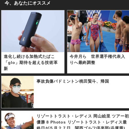
今、あなたにオススメ
進化し続ける加熱式たばこ
今井月ら 世界選手権代表入
「glo」期待を超える技術革
りへ最終調整
新
事故負傷バドミントン桃田賢斗、帰国
リゾートトラスト・レディス 岡山絵里 ツアー初
優勝 8 Photos リゾートトラスト・レディス最
終日が５月２７日、関西ゴルフ倶楽部(兵庫県)