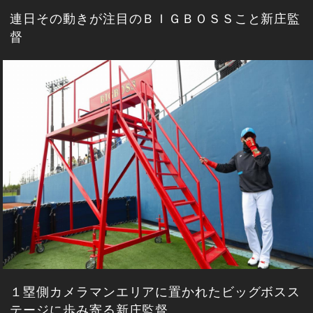
連日その動きが注目のＢＩＧＢＯＳＳこと新庄監
督
１塁側カメラマンエリアに置かれたビッグボスス
テージに歩み寄る新庄監督