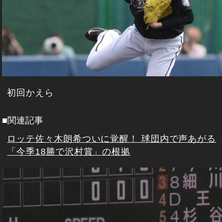
初回かえら
■関連記事
ロッテ佐々木朗希ついに覚醒！ 球団内で声あがる
「今季18勝で沢村賞」の根拠