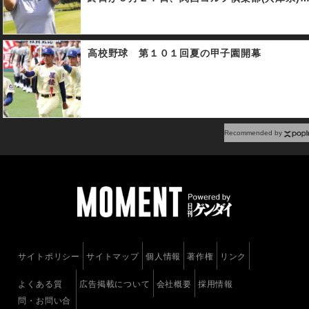
行われ、２１歳の岡山絵里が勝みなみとのプレ
ーオフを制し、プロ４年目でツアー初優勝を果
たした。
高校野球 第１０１回夏の甲子園開幕
Recommended by
サイトポリシー
サイトマップ
個人情報
著作権
リンク
よくある質
広告掲載について
会社概要
採用情報
問・お問い合