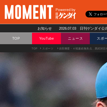
お知らせ
2026.07.03
日刊ゲンダイ公式
TOP
YouTube
ニュース
スポ
TOP
スポーツ
吉田輝星・４戦連続無失点…西武対日