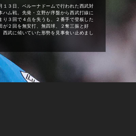
月１３日、ベルーナドームで行われた西武対
本ハム戦。先発・立野が序盤から西武打線に
まり３回で４点を失うも、２番手で登板した
田が２回を無安打、無四球、２奪三振と好
。西武に傾いていた形勢を見事食い止めまし
。