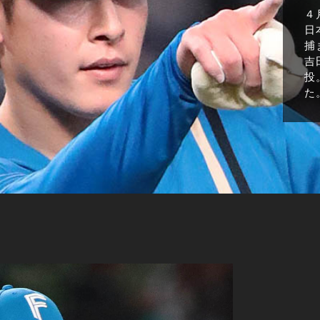
４
日
捕
吉
投
た