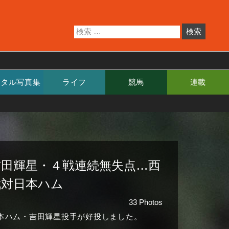
ジタル写真集
ライフ
競馬
連載
吉田輝星・４戦連続無失点…西
武対日本ハム
33 Photos
本ハム・吉田輝星投手が好投しました。