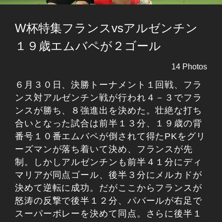
W杯特集フランスvsアルゼンチン
１９歳エムバペが２ゴール
14 Photos
６月３０日、決勝トーナメント１回戦、フラ
ンス対アルゼンチン戦が行われ４－３でフラ
ンスが勝ち、８強進出を決めた。壮絶な打ち
合いとなった試合は前半１３分、１９歳の背
番号１０番エムバペが倒されて得たPKをグリ
ーズマンが落ち着いて決め、フランスが先
制。しかしアルゼンチンも前半４１分にディ
マリアが同点ゴール、後半３分にメルカドが
決めて逆転に成功。だがここからフランスが
怒涛の反撃で後半１２分、パバールが右足で
スーパーボレーを決めて同点。さらに後半１