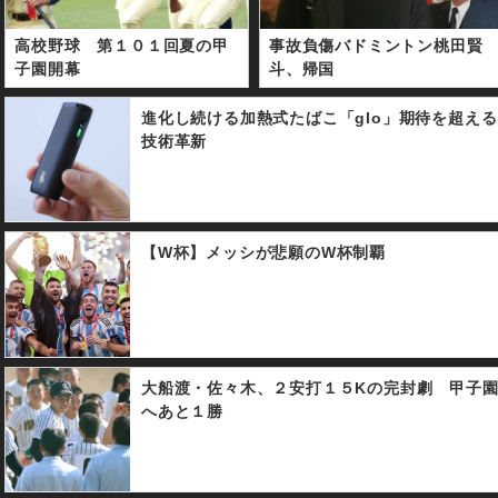
高校野球 第１０１回夏の甲
事故負傷バドミントン桃田賢
子園開幕
斗、帰国
進化し続ける加熱式たばこ「glo」期待を超える
技術革新
【W杯】メッシが悲願のW杯制覇
大船渡・佐々木、２安打１５Kの完封劇 甲子
へあと１勝