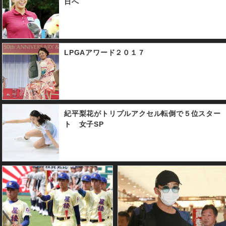
日へ
LPGAアワード２０１７
紀平梨花がトリプルアクセル転倒で５位スター
ト 女子SP