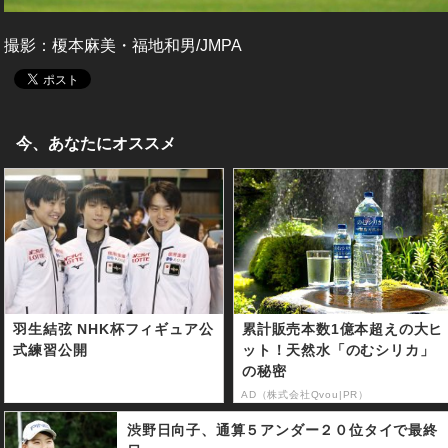
撮影：榎本麻美・福地和男/JMPA
今、あなたにオススメ
羽生結弦 NHK杯フィギュア公
累計販売本数1億本超えの大ヒ
式練習公開
ット！天然水「のむシリカ」
の秘密
AD（株式会社Qvou|PR）
渋野日向子、通算５アンダー２０位タイで最終